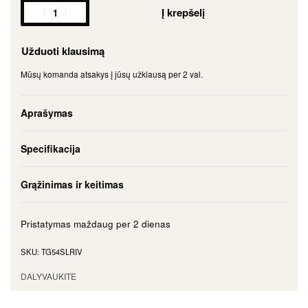
Į krepšelį
Užduoti klausimą
Mūsų komanda atsakys į jūsų užklausą per 2 val.
Aprašymas
Specifikacija
Grąžinimas ir keitimas
Pristatymas maždaug per
2 dienas
TG54SLRIV
DALYVAUKITE