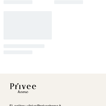
El. paštas:
vilnius@priveehome.lt