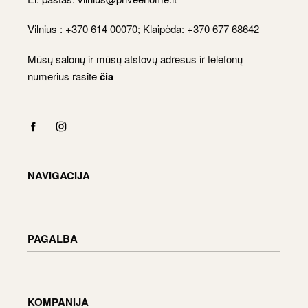
Vilnius : +370 614 00070; Klaipėda: +370 677 68642
Mūsų salonų ir mūsų atstovų adresus ir telefonų
numerius rasite
čia
NAVIGACIJA
Katalogas
Apmokėjimas
PAGALBA
Krepšelis
Paskyra
Pristatymo informacija
Prekių grąžinimas ir keitimas
KOMPANIJA