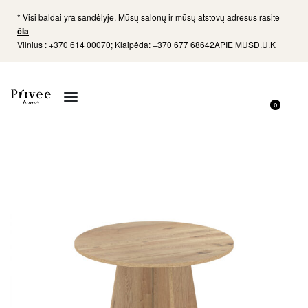
* Visi baldai yra sandėlyje. Mūsų salonų ir mūsų atstovų adresus rasite
čia
Vilnius : +370 614 00070; Klaipėda: +370 677 68642
APIE MUS
D.U.K
0