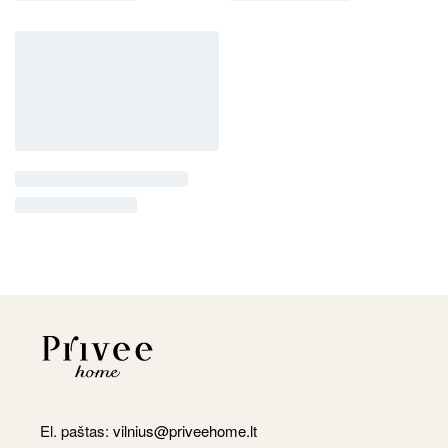
El. paštas:
vilnius@priveehome.lt