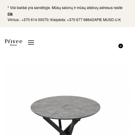
* Visi baldai yra sandėlyje. Mūsų salonų ir mūsų atstovų adresus rasite
čia
Vilnius : +370 614 00070; Klaipėda: +370 677 68642
APIE MUS
D.U.K
0