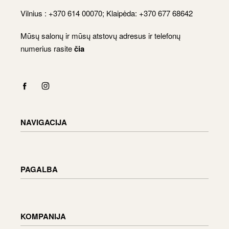
Vilnius : +370 614 00070; Klaipėda: +370 677 68642
Mūsų salonų ir mūsų atstovų adresus ir telefonų
numerius rasite
čia
NAVIGACIJA
Katalogas
Apmokėjimas
PAGALBA
Krepšelis
Paskyra
Pristatymo informacija
Prekių grąžinimas ir keitimas
KOMPANIJA
Užsakymo būsena