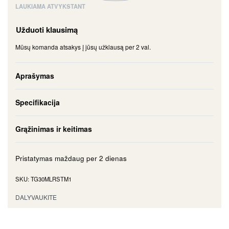
LAUKIAMA ATVYKSTANT
Užduoti klausimą
Mūsų komanda atsakys į jūsų užklausą per 2 val.
Aprašymas
Specifikacija
Grąžinimas ir keitimas
Pristatymas maždaug per
2 dienas
TG30MLRSTM1
DALYVAUKITE