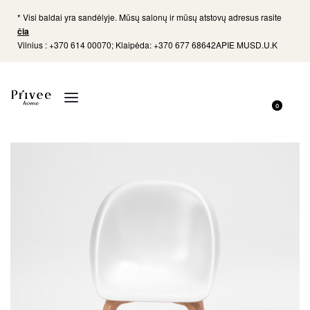
* Visi baldai yra sandėlyje. Mūsų salonų ir mūsų atstovų adresus rasite
čia
Vilnius : +370 614 00070; Klaipėda: +370 677 68642
APIE MUS
D.U.K
0