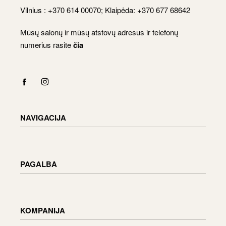
Vilnius : +370 614 00070; Klaipėda: +370 677 68642
Mūsų salonų ir mūsų atstovų adresus ir telefonų
numerius rasite
čia
NAVIGACIJA
Katalogas
Apmokėjimas
PAGALBA
Krepšelis
Paskyra
Pristatymo informacija
Prekių grąžinimas ir keitimas
KOMPANIJA
Užsakymo būsena