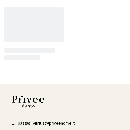
El. paštas:
vilnius@priveehome.lt