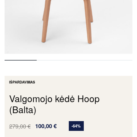
IŠPARDAVIMAS
Valgomojo kėdė Hoop
(Balta)
279,00
€
100,00
€
-64%