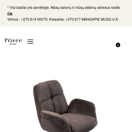
* Visi baldai yra sandėlyje. Mūsų salonų ir mūsų atstovų adresus rasite
čia
Vilnius : +370 614 00070; Klaipėda: +370 677 68642
APIE MUS
D.U.K
0