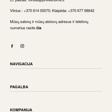
Vilnius : +370 614 00070; Klaipėda: +370 677 68642
Mūsų salonų ir mūsų atstovų adresus ir telefonų
numerius rasite
čia
NAVIGACIJA
Katalogas
Apmokėjimas
PAGALBA
Krepšelis
Paskyra
Pristatymo informacija
Prekių grąžinimas ir keitimas
KOMPANIJA