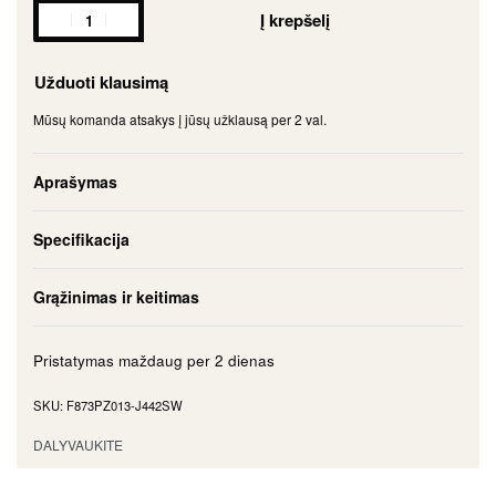
Į krepšelį
Užduoti klausimą
Mūsų komanda atsakys į jūsų užklausą per 2 val.
Aprašymas
Specifikacija
Grąžinimas ir keitimas
Pristatymas maždaug per
2 dienas
F873PZ013-J442SW
DALYVAUKITE