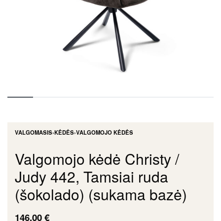
VALGOMASIS
›
KĖDĖS
›
VALGOMOJO KĖDĖS
Valgomojo kėdė Christy /
Judy 442, Tamsiai ruda
(šokolado) (sukama bazė)
146,00
€