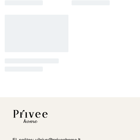
El. paštas:
vilnius@priveehome.lt