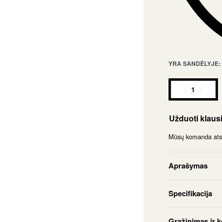
YRA SANDĖLYJE: 
Užduoti klaus
Mūsų komanda atsak
Aprašymas
Specifikacija
Grąžinimas ir k