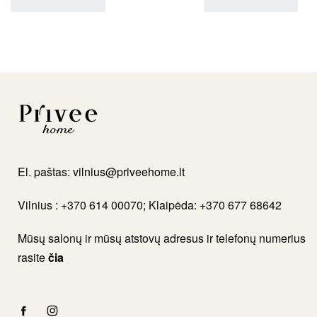
El. paštas:
vilnius@priveehome.lt
Vilnius : +370 614 00070; Klaipėda: +370 677 68642
Mūsų salonų ir mūsų atstovų adresus ir telefonų numerius
rasite
čia