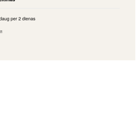
ždaug per
2 dienas
M1