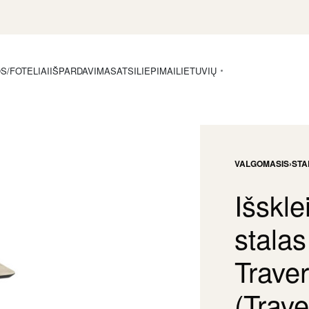
S/FOTELIAI
IŠPARDAVIMAS
ATSILIEPIMAI
LIETUVIŲ
VALGOMASIS
›
STA
Išskl
stala
Traver
(Trave