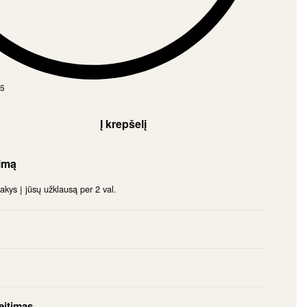
5
Į krepšelį
imą
ys į jūsų užklausą per 2 val.
eitimas