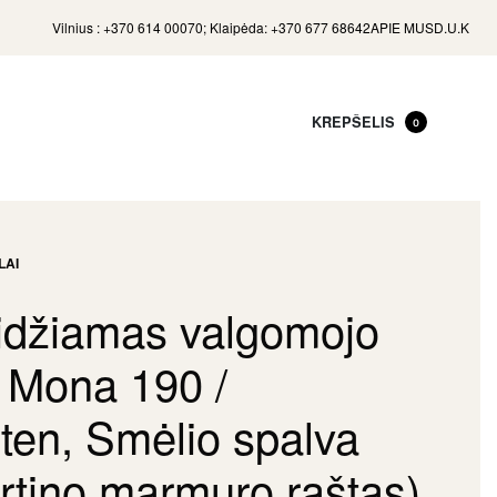
Vilnius : +370 614 00070; Klaipėda: +370 677 68642
APIE MUS
D.U.K
KREPŠELIS
0
LAI
eidžiamas valgomojo
s Mona 190 /
ten, Smėlio spalva
rtino marmuro raštas)