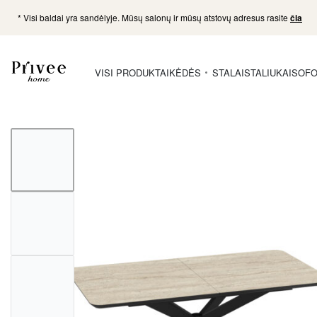
* Visi baldai yra sandėlyje. Mūsų salonų ir mūsų atstovų adresus rasite
čia
VISI PRODUKTAI
KĖDĖS
STALAI
STALIUKAI
SOFO