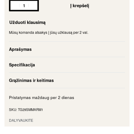
Į krepšelį
Užduoti klausimą
Mūsų komanda atsakys į jūsų užklausą per 2 val.
Aprašymas
Specifikacija
Grąžinimas ir keitimas
Pristatymas maždaug per
2 dienas
TG29SMMARM1
DALYVAUKITE