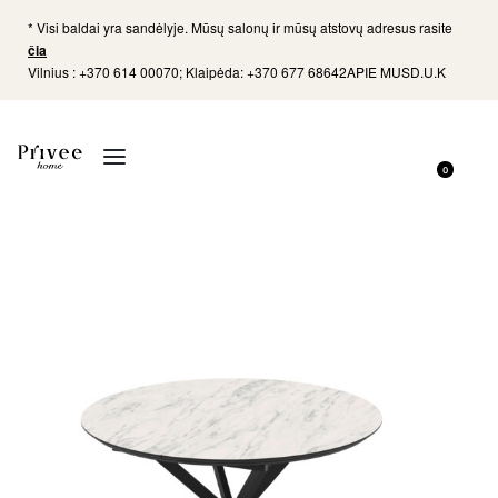
* Visi baldai yra sandėlyje. Mūsų salonų ir mūsų atstovų adresus rasite
čia
Vilnius : +370 614 00070; Klaipėda: +370 677 68642
APIE MUS
D.U.K
0