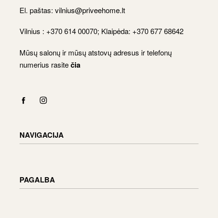
El. paštas:
vilnius@priveehome.lt
Vilnius : +370 614 00070; Klaipėda: +370 677 68642
Mūsų salonų ir mūsų atstovų adresus ir telefonų
numerius rasite
čia
NAVIGACIJA
Katalogas
Apmokėjimas
PAGALBA
Krepšelis
Paskyra
Pristatymo informacija
Prekių grąžinimas ir keitimas