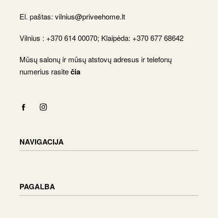
El. paštas:
vilnius@priveehome.lt
Vilnius : +370 614 00070; Klaipėda: +370 677 68642
Mūsų salonų ir mūsų atstovų adresus ir telefonų
numerius rasite
čia
NAVIGACIJA
Katalogas
Apmokėjimas
PAGALBA
Krepšelis
Paskyra
Pristatymo informacija