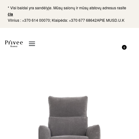
* Visi baldai yra sandėlyje. Mūsų salonų ir mūsų atstovų adresus rasite
čia
Vilnius : +370 614 00070; Klaipėda: +370 677 68642
APIE MUS
D.U.K
0